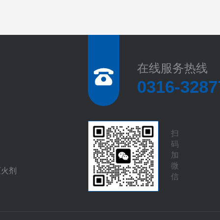
在线服务热线
0316-3287
扫
码
加
微
灭火剂
信