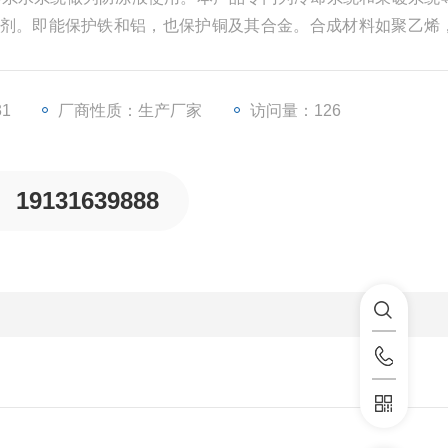
剂。即能保护铁和铝，也保护铜及其合金。合成材料如聚乙烯
防腐蚀、防水垢等多种功能。与水一样，具有比热大、蒸发潜
时，冷却系统中的水就会转变为冰，冷却系统的部件就会有被
31
厂商性质：生产厂家
访问量：126
19131639888