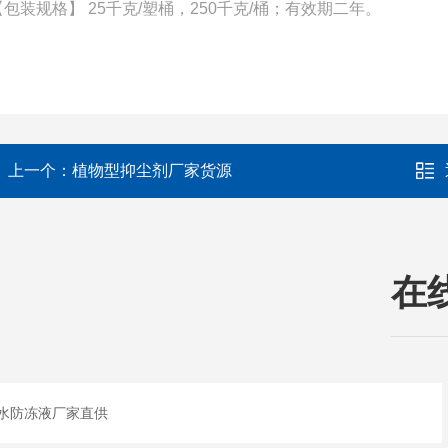
【包装规格】 25千克/塑桶，250千克/桶；有效期二年。
上一个：
植物型抑尘剂厂家货源
在