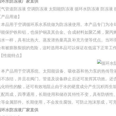
循环水防冻液厂家直供
暖气管道防冻液 空调防冻液 太阳能防冻液 循环水防冻液 防冻液
【产品用途】
本品用于空调循环系水系统做为防冻液使用。本产品专门为冷却
即能保护铁和铝，也保护铜及其合金。合成材料如聚乙烯，聚丙
与水一样，具有比热大、蒸发潜热量高及补充方便等优点。当环
会有被膨胀裂损的危险，这时选用本品可以保证在低温下正常工
【性能特点】
本产品用于空调系统、太阳能设备、吸收器和热力泵的热传导液体。其水溶液
而不冻结，并且在阀门、管道及设备静止后还可发挥其功效。还
氧化特性的酸，还可有效地阻止由于水的硬度成分产生沉积而生垢
复配而成，四季通用，长期使用和储存其特性不变，具有防锈性
金等金属部件。长期使用，不会发生腐蚀。可防止泡沫形成，可
循环水防冻液厂家直供