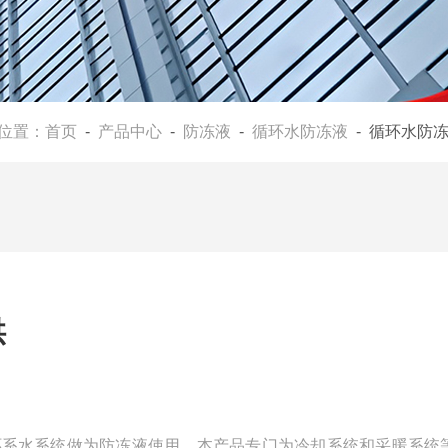
位置：
首页
-
产品中心
-
防冻液
-
循环水防冻液
- 循环水防
供