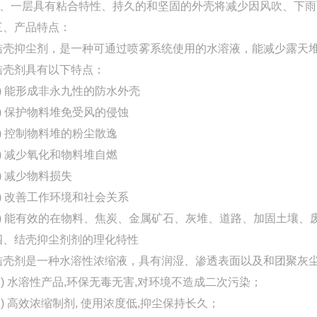
B、一层具有粘合特性、持久的和坚固的外壳将减少因风吹、下
三、产品特点：
结壳抑尘剂，是一种可通过喷雾系统使用的水溶液，能减少露天
结壳剂具有以下特点：
1) 能形成非永九性的防水外壳
2) 保护物料堆免受风的侵蚀
3) 控制物料堆的粉尘散逸
4) 减少氧化和物料堆自燃
5) 减少物料损失
6) 改善工作环境和社会关系
7) 能有效的在物料、焦炭、金属矿石、灰堆、道路、加固土壤
四、结壳抑尘剂剂的理化特性
结壳剂是一种水溶性浓缩液，具有润湿、渗透表面以及和团聚灰
1) 水溶性产品,环保无毒无害,对环境不造成二次污染；
2) 高效浓缩制剂, 使用浓度低,抑尘保持长久；