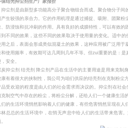
环保结壳抑尘剂生产厂家报价
抑尘剂是由新型多功能高分子聚合物组合而成。聚合物分子间的
间产生较强的亲合力。它的作用机理是通过捕捉、吸附、团聚粉
尘、防浸蚀和抗冲刷的作用。具有良好的成膜特性，可以有效的
看到不同的效果，这些不同的效果取决于使用量的变化。适中的使
使用之后，表面会形成类似混凝土的效果，这种应用被广泛用于
量和使用频率，有效期可达几周到几年不等。但zui重要的是：
便，安全。
煤炭抑尘剂 结壳剂 降尘剂产品在生活中的主要用途是用来克制
健康有着很大的挟制性，我公司为咱们供应的结壳剂在克制粉尘
产品受欢迎的程度是由人们的社会需求而决议的。抑尘剂在社会生
们克制空气中存在的粉尘，将粉尘分解，还给人们一个健康生活
人们的生活环境悄然影响着人们的健康，有些危害悄然呈现在人
林林总总的生活环境中，在悄无声息中给人们的生活带来危害。
题。