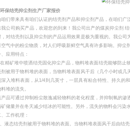
环保结壳抑尘剂生产厂家报价
为咱们带来具有咱们认证的结壳剂产品和抑尘剂产品，在咱们广
来我公司购买产品，欢迎您的到来！我公司出产的煤炭抑尘剂 结
时，对结壳剂以及抑尘剂的产品运用效果是极为重视的。我公司
看空气中的粉尘物质，对人们呼吸新鲜空气具有许多影响。抑尘
一、应用特点：
在精矿堆中喷洒结壳固化抑尘产品，物料堆表面结壳能够防止物
壳剂被用于物料堆的表面，当物料堆表面风干后（几个小时或几
剂深入堆料表面，从1/4到几英寸，一层具有粘合特性、持久的
物料堆的流失。
该产品可通过抑制粉尘散逸减轻物料的老化程度，并抑制氧的渗
精矿储量并在冬天减少结冰的可能性。另外，流失的物料会污染
二、工作机理：
A、液态结壳剂被用于物料堆的表面。当物料堆表面风干后由结