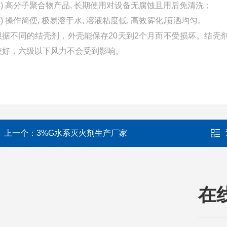
3) 高分子聚合物产品, 长期使用对设备无腐蚀且用后免清洗；
4) 操作简便, 极易溶于水, 溶液粘度低, 高效雾化,喷洒均匀。
根据不同的结壳剂，外壳能保存20天到2个月而不受损坏。结壳
较好，六级以下风力不会受到影响。
上一个：
3%G水系灭火剂生产厂家
在