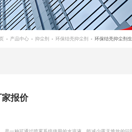
页
-
产品中心
-
抑尘剂
-
环保结壳抑尘剂
- 环保结壳抑尘剂
厂家报价
，是一种可通过喷雾系统使用的水溶液，能减少露天堆放的问