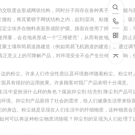
交联度会形成网状结构，同时分子间存在各种离子基团，能与
尘微粒，将其紧锁于网状结构之内，起到湿润、粘接、凝结、吸
固定尘埃并在物料表面形成防护膜。路面在使用了抑尘剂之后，
用量，会在地表形成一个“三维硬壳"，从而有效地抑尘和防止
凝聚土壤和简易道路建造（例如简易飞机跑道的建造）。通过调
是真正意义上的可降解产品，对环境安全不会产生任何不良影响，
身边的粉尘。许多人们作业性质以及环境都伴随着粉尘。粉尘对
方面具有很好的运用效果。许多顾客对我厂产品表明十分满意。
活中是扮演什么样的角色？煤炭抑尘剂 结壳剂 降尘剂产品可
的环境。抑尘剂产品获得了社会的需求，给人们健康生活带来惊
们的身边。粉尘就是呈现在人们生活中的纤细物质，这种物质会
如何可以将这种粉尘物质消除呢？抑尘剂的呈现为人们处理了