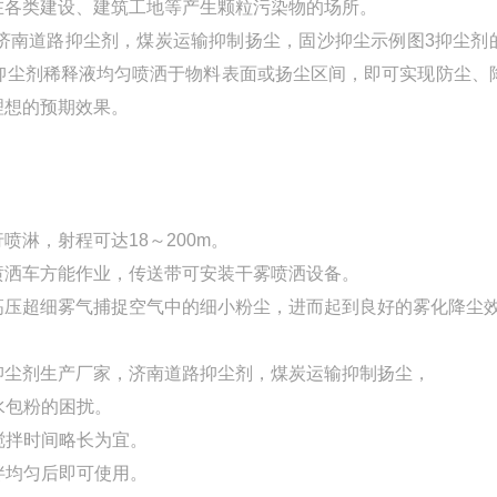
在各类建设、建筑工地等产生颗粒污染物的场所。
济南道路抑尘剂，煤炭运输抑制扬尘，固沙抑尘示例图3抑尘剂
抑尘剂稀释液均匀喷洒于物料表面或扬尘区间，即可实现防尘、
理想的预期效果。
淋，射程可达18～200m。
喷洒车方能作业，传送带可安装干雾喷洒设备。
高压超细雾气捕捉空气中的细小粉尘，进而起到良好的雾化降尘
抑尘剂生产厂家，济南道路抑尘剂，煤炭运输抑制扬尘，
水包粉的困扰。
，搅拌时间略长为宜。
拌均匀后即可使用。