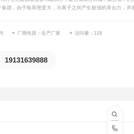
子集团，由于电荷密度大，与离子之间产生较强的亲合力，并
牢牢吸附，干燥后能在粉尘表面固化成膜，因而具有很强的抑
05
厂商性质：生产厂家
访问量：118
19131639888