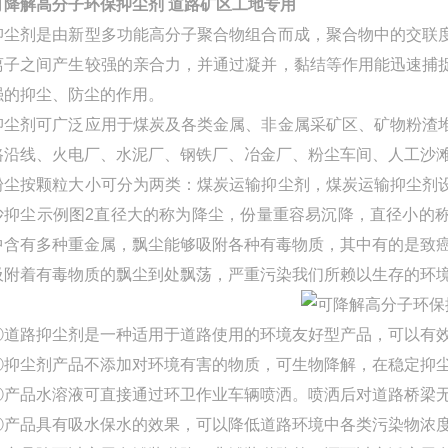
可降解高分子环保抑尘剂 道路矿区工地专用
抑尘剂是由新型多功能高分子聚合物组合而成，聚合物中的交联
离子之间产生较强的亲合力，并通过凝并，黏结等作用能迅速捕
强的抑尘、防尘的作用。
抑尘剂可广泛应用于煤炭及各类金属、非金属采矿区、矿物粉渣
路沿线、火电厂、水泥厂、钢铁厂、冶金厂、粉尘车间、人工沙
粉尘按颗粒大小可分为两类：煤炭运输抑尘剂，煤炭运输抑尘剂
沙抑尘示例图2直径大的称为降尘，份量重容易沉降，直径小的
中含有多种重金属，飘尘能够吸附各种有毒物质，其中有的是致
吸附着有毒物质的飘尘到处飘荡，严重污染我们所赖以生存的环
①道路抑尘剂是一种适用于道路使用的环境友好型产品，可以有
②抑尘剂产品不添加对环境有害的物质，可生物降解，在稳定抑
③产品水溶液可直接通过环卫作业车辆喷洒。喷洒后对道路桥梁
④产品具有吸水保水的效果，可以降低道路环境中各类污染物浓