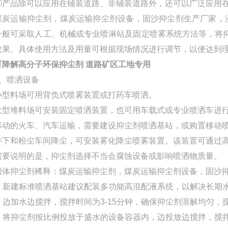
⑤产品除可以应用在铺装道路、非铺装道路外，还可以广泛应用
煤炭运输抑尘剂，煤炭运输抑尘剂设备，固沙抑尘剂生产厂家，
一般可采取人工、机械或专业喷淋站及固定喷雾系统方法等，将
效果。具体使用方法及用量可根据现场情况进行调节，以便达到
可降解高分子环保抑尘剂 道路矿区工地专用
1、喷洒设备
小型料场可用背负式喷雾装置或打药车喷洒。
大型堆料场可安装固定喷洒装置，也可用车载式或专业喷洒车进行喷
移动的火车、汽车运输，需要建设抑尘剂喷洒基站，或购置移动
井下和粉尘车间降尘，可安装雾化降尘喷雾装置。该装置可通过
需要说明的是，抑尘剂选择不当会腐蚀设备或影响喷洒物质量。
固体抑尘剂稀释：煤炭运输抑尘剂，煤炭运输抑尘剂设备，固沙
1. 新建标准喷洒基站建议配装多功能高混配液系统，以解决长期
2. 边加水边搅拌，搅拌时间为3-15分钟，确保抑尘剂溶解均匀
3. 将抑尘剂按比例投放于盛水的设备容器内，边投放边搅拌，搅