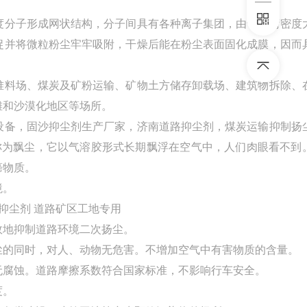
度分子形成网状结构，分子间具有各种离子集团，由于电荷密度
捉并将微粒粉尘牢牢吸附，干燥后能在粉尘表面固化成膜，因而
堆料场、煤炭及矿粉运输、矿物土方储存卸载场、建筑物拆除、
滩和沙漠化地区等场所。
设备，固沙抑尘剂生产厂家，济南道路抑尘剂，煤炭运输抑制扬
称为飘尘，它以气溶胶形式长期飘浮在空气中，人们肉眼看不到
癌物质。
境。
效地抑制道路环境二次扬尘。
尘的同时，对人、动物无危害。不增加空气中有害物质的含量。
无腐蚀。道路摩擦系数符合国家标准，不影响行车安全。
度。