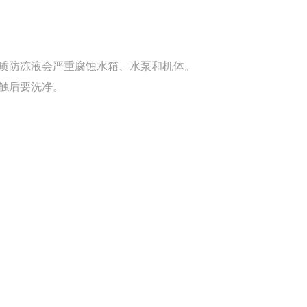
质防冻液会严重腐蚀水箱、水泵和机体。
触后要洗净。