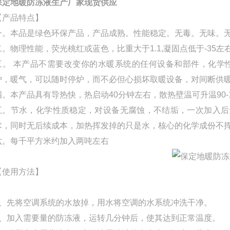
保定地暖防冻液生产厂家现货供应
【产品特点】
一。本品是绿色环保产品，产品成熟。性能稳定。无毒。无味。
二。物理性能，荧光桃红或蓝色，比重大于1.1,凝固点低于-35左
三。 本产品不需要改变你的水暖系统的任何设备和部件，化学
炉，暖气，可以随时停炉，而不必但心损坏取暖设备，对间断供
四。本产品具有导热快，热启动40分钟左右，散热壁温可升温90-
五。节水，化学性质稳定，对设备无腐蚀，不结垢，一次加入后
术，同时无后续成本，加热挥发掉的只是水，核心的化学成份不
六。每千平方米约加入两吨左右
【使用方法】
1、先将空调系统的水放掉，用水将空调的水系统冲洗干净。
2、加入需要量的防冻液，运转几分钟后，使其达到正常温度。