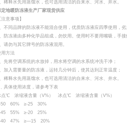
3、稀释水先用蒸馏水，也可选用清洁的自来水、河水、井水。
保定地暖防冻液生产厂家现货供应
【注意事项】
1、不同品牌的防冻液不能混合使用，优质防冻液应四季使用，劣
2、防冻液由多种化学品组成，勿饮用。使用时不要用嘴吸，手接
3、请勿与其它牌号的防冻液混用。
使用方法
1、先将空调系统的水放掉，用水将空调的水系统冲洗干净；
2、加入需要量的防冻液，运转几分钟后，使其达到正常温度；
3、稀释水先用蒸馏水，也可选用清洁的自来水、河水、井水。
4﹑具体使用浓度，请参考下表
冰点℃ 浓缩液含量（V%） 冰点℃ 浓缩液含量（V%）
-50 60% ≥-25 30%
-45 55% ≥-20 25%
-40 47% ≥—15 20%