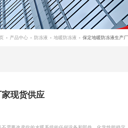
页
-
产品中心
-
防冻液
-
地暖防冻液
- 保定地暖防冻液生产
厂家现货供应
品不需要改变你的水暖系统的任何设备和部件，化学性能稳定