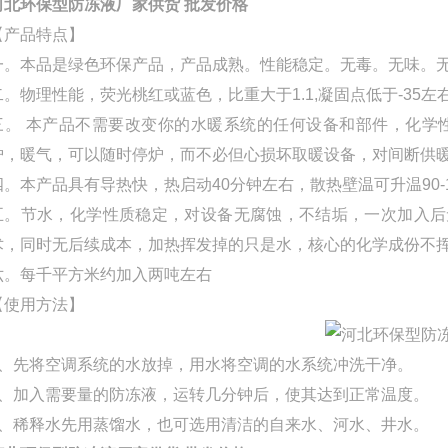
河北环保型防冻液厂家供货 批发价格
【产品特点】
一。本品是绿色环保产品，产品成熟。性能稳定。无毒。无味。
二。物理性能，荧光桃红或蓝色，比重大于1.1,凝固点低于-35左
三。 本产品不需要改变你的水暖系统的任何设备和部件，化学
炉，暖气，可以随时停炉，而不必但心损坏取暖设备，对间断供
四。本产品具有导热快，热启动40分钟左右，散热壁温可升温90-
五。节水，化学性质稳定，对设备无腐蚀，不结垢，一次加入后
术，同时无后续成本，加热挥发掉的只是水，核心的化学成份不
六。每千平方米约加入两吨左右
【使用方法】
1、先将空调系统的水放掉，用水将空调的水系统冲洗干净。
2、加入需要量的防冻液，运转几分钟后，使其达到正常温度。
3、稀释水先用蒸馏水，也可选用清洁的自来水、河水、井水。