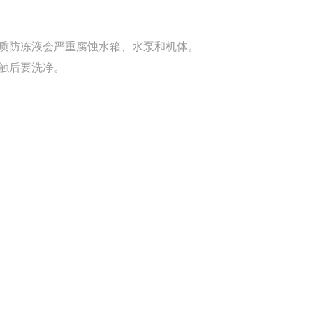
质防冻液会严重腐蚀水箱、水泵和机体。
触后要洗净。