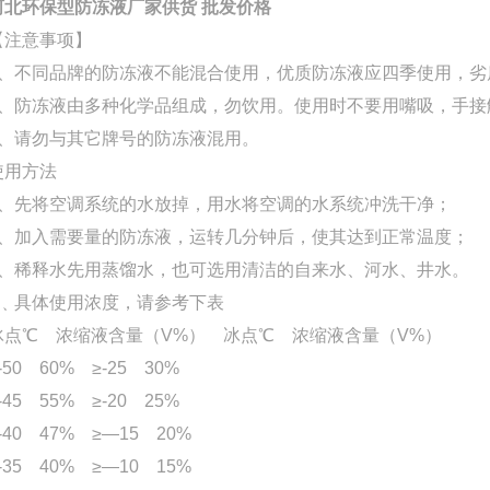
河北环保型防冻液厂家供货 批发价格
【注意事项】
1、不同品牌的防冻液不能混合使用，优质防冻液应四季使用，劣
2、防冻液由多种化学品组成，勿饮用。使用时不要用嘴吸，手接
3、请勿与其它牌号的防冻液混用。
使用方法
1、先将空调系统的水放掉，用水将空调的水系统冲洗干净；
2、加入需要量的防冻液，运转几分钟后，使其达到正常温度；
3、稀释水先用蒸馏水，也可选用清洁的自来水、河水、井水。
4﹑具体使用浓度，请参考下表
冰点℃ 浓缩液含量（V%） 冰点℃ 浓缩液含量（V%）
-50 60% ≥-25 30%
-45 55% ≥-20 25%
-40 47% ≥—15 20%
-35 40% ≥—10 15%