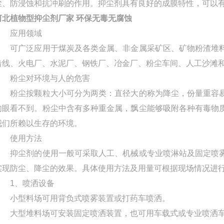
尘、防浸蚀和抗冲刷的作用。抑尘剂具有良好的成膜特性，可以
河北植物型抑尘剂厂家 环保无毒无腐蚀
应用领域
可广泛应用于煤炭及各类金属、非金属采矿区、矿物粉渣堆料
沿线、火电厂、水泥厂、钢铁厂、冶金厂、粉尘车间、人工沙滩
粉尘对环境与人的危害
粉尘按颗粒大小可分为两类：直径大的称为降尘，份量重容易
肉眼看不到。粉尘中含有多种重金属，飘尘能够吸附各种有毒物
我们所赖以生存的环境。
使用方法
抑尘剂的使用一般可采取人工、机械或专业喷淋站及固定喷雾
实现防尘、降尘的效果。具体使用方法及用量可根据现场情况进
1、喷洒设备
小型料场可用背负式喷雾装置或打药车喷洒。
大型堆料场可安装固定喷洒装置，也可用车载式或专业喷洒车进