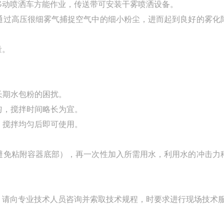
动喷洒车方能作业，传送带可安装干雾喷洒设备。
过高压很细雾气捕捉空气中的细小粉尘，进而起到良好的雾化
量。
长期水包粉的困扰。
匀，搅拌时间略长为宜。
，搅拌均匀后即可使用。
免粘附容器底部），再一次性加入所需用水，利用水的冲击力
请向专业技术人员咨询并索取技术规程，时要求进行现场技术