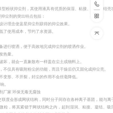
保型粉状抑尘剂，其使用液具有优质的保湿、粘接、成膜、结壳
型抑尘剂的突出特点包括：
设计理念使蓝星抑尘剂获得的抑尘效果。
低了使用成本，节约了水资源。
设备进行喷洒，便于高效地完成抑尘剂的喷洒作业。
发热量。
破坏，就会一直象散布一样盖在尘土或物料上。
软，不仅具有吸附粉尘的功能，而且干燥后仍又固化成抑尘壳。
不变形、不开裂，封尘的作用不会丝毫降低。
影响。
交联度会形成网状结构，同时分子间存在各种离子基团，能与离
微粒，将其紧锁于网状结构之内，起到湿润、粘接、凝结、吸