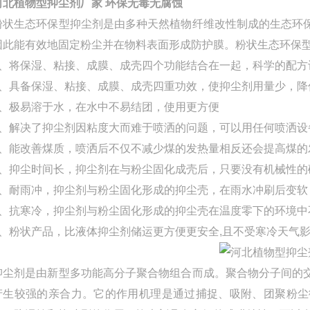
河北植物型抑尘剂厂家 环保无毒无腐蚀
粉状生态环保型抑尘剂是由多种天然植物纤维改性制成的生态环
因此能有效地固定粉尘并在物料表面形成防护膜。粉状生态环保
1、将保湿、粘接、成膜、成壳四个功能结合在一起，科学的配方
2、具备保湿、粘接、成膜、成壳四重功效，使抑尘剂用量少，降
3、极易溶于水，在水中不易结团，使用更方便
4、解决了抑尘剂因粘度大而难于喷洒的问题，可以用任何喷洒
5、能改善煤质，喷洒后不仅不减少煤的发热量相反还会提高煤的
6、抑尘时间长，抑尘剂在与粉尘固化成壳后，只要没有机械性的
7、耐雨冲，抑尘剂与粉尘固化形成的抑尘壳，在雨水冲刷后变
8、抗寒冷，抑尘剂与粉尘固化形成的抑尘壳在温度零下的环境中
9、粉状产品，比液体抑尘剂储运更方便更安全,且不受寒冷天气
抑尘剂是由新型多功能高分子聚合物组合而成。聚合物分子间的
产生较强的亲合力。它的作用机理是通过捕捉、吸附、团聚粉尘