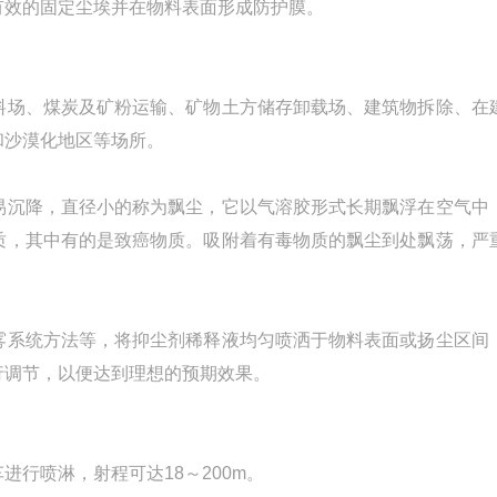
有效的固定尘埃并在物料表面形成防护膜。
场、煤炭及矿粉运输、矿物土方储存卸载场、建筑物拆除、在
和沙漠化地区等场所。
沉降，直径小的称为飘尘，它以气溶胶形式长期飘浮在空气中
质，其中有的是致癌物质。吸附着有毒物质的飘尘到处飘荡，严
系统方法等，将抑尘剂稀释液均匀喷洒于物料表面或扬尘区间
行调节，以便达到理想的预期效果。
行喷淋，射程可达18～200m。