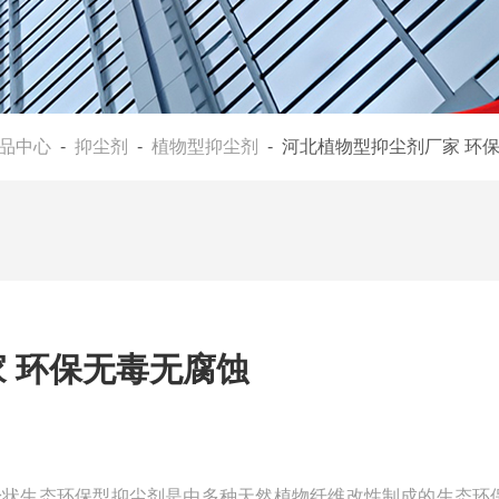
品中心
-
抑尘剂
-
植物型抑尘剂
- 河北植物型抑尘剂厂家 环
 环保无毒无腐蚀
粉状生态环保型抑尘剂是由多种天然植物纤维改性制成的生态环