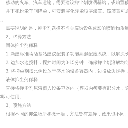
移动的火车、汽车运输，需要建设抑尘剂喷洒基站，或购置移
井下和粉尘车间降尘，可安装雾化降尘喷雾装置。该装置可通
果。
需要说明的是，抑尘剂选择不当会腐蚀设备或影响喷洒物质
2、稀释方法
固体抑尘剂稀释：
1. 新建标准喷洒基站建议配装多功能高混配液系统，以解决
2. 边加水边搅拌，搅拌时间为3-15分钟，确保抑尘剂溶解均
3. 将抑尘剂按比例投放于盛水的设备容器内，边投放边搅拌
液体抑尘剂稀释：
直接将抑尘剂原液倒入设备容器内（容器内须要有部分水，避
解即可使用。
3、喷施方法
根据不同的抑尘场所和微环境，方法皆有差异，效果也不同。