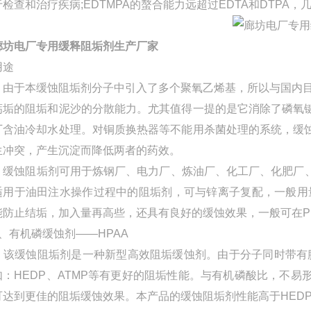
于检查和治疗疾病;EDTMPA的螯合能力远超过EDTA和DTPA，
廊坊电厂专用缓释阻垢剂生产厂家
用途
由于本缓蚀阻垢剂分子中引入了多个聚氧乙烯基，所以与国内目
钙垢的阻垢和泥沙的分散能力。尤其值得一提的是它消除了磷氧
厂含油冷却水处理。对铜质换热器等不能用杀菌处理的系统，缓
生冲突，产生沉淀而降低两者的药效。
缓蚀阻垢剂可用于炼钢厂、电力厂、炼油厂、化工厂、化肥厂、
适用于油田注水操作过程中的阻垢剂，可与锌离子复配，一般用量为4-5
能防止结垢，加入量再高些，还具有良好的缓蚀效果，一般可在PH7.
2、有机磷缓蚀剂——HPAA
该缓蚀阻垢剂是一种新型高效阻垢缓蚀剂。由于分子同时带有膦
如：HEDP、ATMP等有更好的阻垢性能。与有机磷酸比，不
可达到更佳的阻垢缓蚀效果。本产品的缓蚀阻垢剂性能高于HEDP