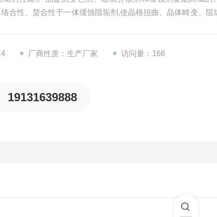
、络合性、螯合性于一体缓蚀阻垢剂,使晶格扭曲、晶体畸变、阻
缓蚀阻垢剂性能用途:本品主要用于供热水暖的锅炉用水.缓蚀阻
剂等组成，是一种多功能新型缓蚀阻垢剂。可与水中二价金属
14
厂商性质：生产厂家
访问量：166
19131639888