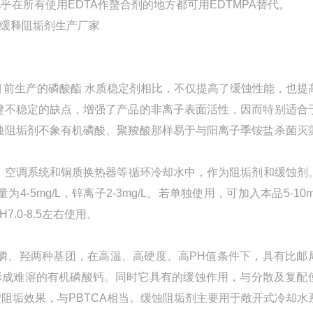
几乎在所有使用EDTA作螯合剂的地方都可用EDTMPA替代。
前生产的磷酸酯 水质稳定剂相比，不仅提高了缓蚀性能，也提
键不稳定的缺点，增强了产品的非离子表面活性，因而特别适合
蚀阻垢剂不象有机磷酸、聚羧酸那样易于与阳离子季铵盐杀菌灭
空调系统和铜质换热器等循环冷却水中，作为阻垢剂和缓蚀剂
mg/L，锌离子2-3mg/L。若单独使用，可加入本品5-10mg
0-8.5左右使用。
、羟两种基团，在高温、高硬度、高PH值条件下，具有比邮
易形成难溶的有机磷酸钙。同时它具有的缓蚀作用，与分散及复配
阻垢效果，与PBTCA相当。缓蚀阻垢剂主要用于敞开式冷却水