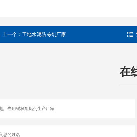
上一个：
工地水泥防冻剂厂家
在