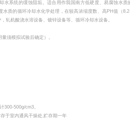
却水系统的缓蚀阻垢。适合用作我国南方低硬度、易腐蚀水质
质的循环冷却水化学处理，在较高浓缩度数、高PH值（8.2-9
炉，轧机酸浇水溶设备、镀锌设备等、循环冷却水设备。
用量须模拟试验后确定）。
0-500g/cm3。
贮存于室内通风干燥处,贮存期一年