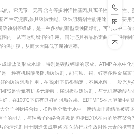
的。它无毒、无害,含有等多种活性基因,具离子性、络合性、
基产生沉淀膜,兼具缓蚀性能。缓蚀阻垢剂性能用途:本品主要用
铜缓蚀剂等组成，是一种多功能新型缓蚀阻垢剂。可与水中二价
范围内，从而达到增溶的作用。同时还具有晶格歪曲与低限抑制
密的保护膜，从而大大降低了腐蚀速率。
成垢盐类形成水垢，特别是碳酸钙垢的形成。ATMP在水中化
P是一种有机膦酸类阻垢缓蚀剂，能与铁、铜、锌等多种金属离
良好的缓蚀阻垢作用，在高pH下仍很稳定，不易水解，一般光热
TMPS是含氮有机多元膦酸，属阴极型缓蚀剂，与无机聚磷酸盐
好，在100℃下仍有良好的阻垢效果。EDTMPS在水溶液中能
大分子网状络合物，松散地分散于水中，使钙垢正常结晶被破坏
属离子的能力，与铜离子的络合常数是包括EDTA在内的所有螯合
芯片的清洗剂用于制造集成电路;在医药行业作放射性元素的携带