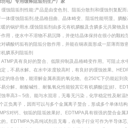
廊坊电厂专用缓释阻垢剂生产厂家
缓蚀阻垢剂性能:产品是由变色剂、阻垢分散剂和缓蚀剂复配而成
于一体缓蚀阻垢剂,使晶格扭曲、晶体畸变、阻垢性能明显。膦酸
水暖的锅炉用水.缓蚀阻垢剂由多元有机膦酸及含膦多元共聚物及
子作用，使水中不溶物不易沉降，并使结晶体保持在很小的颗粒
故对磷酸钙垢有的阻垢分散作用，并能在铜表面形成一层薄而致
有机膦系列阻垢剂
ATMP具有良好的螯合、低限抑制及晶格畸变作用。可阻止水中
稳定，不易水解。在水中浓度较高时，有良好的缓蚀效果。HED
稳定的络合物，能溶解金属表面的氧化物。在250℃下仍能起到
不易分解。耐酸碱性、耐氯氧化性能较其它有机膦酸(盐)好。ED
缓蚀率高3～5倍。能与水混溶，无毒无污染，化学稳定性及耐温性
8个正负离子，因而可以与多个金属离子螯合，形成多个单体结构
TMPS对钙、钡垢的阻垢效果好。EDTMPA具有很强的螯合金
大的。EDTMPA为高纯试剂且无毒，在电子行业可作为半导体