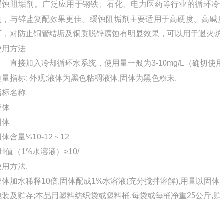
缓蚀阻垢剂。广泛应用于钢铁、石化、电力医药等行业的循环冷
剂，与锌盐复配效果更佳。缓蚀阻垢剂主要适用于高硬度、高碱度水
下，对防止铜管结垢及铜质脱锌腐蚀有明显效果，可以用于退火
使用方法
直接加入冷却循环水系统，使用量一般为3-10mg/L（确切使
质量指标: 外观:液体为黑色粘稠液体,固体为黑色粉末.
指标名称
液体
固体
体含量%10-12＞12
PH值（1%水溶液）≥10/
使用方法:
液体加水稀释10倍,固体配成1%水溶液(充分搅拌溶解),用量以固体计30
包装及贮存;本品用塑料纺织袋或塑料桶,每袋或每桶净重25公斤,