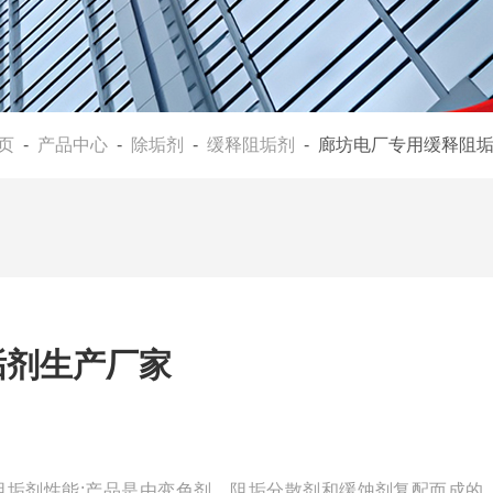
页
-
产品中心
-
除垢剂
-
缓释阻垢剂
- 廊坊电厂专用缓释阻
垢剂生产厂家
阻垢剂性能:产品是由变色剂、阻垢分散剂和缓蚀剂复配而成的