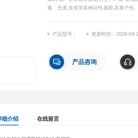
毒、无害,含有等多种活性基因,具离子性
明显。膦酸基产生沉淀膜,兼具缓蚀性能。
多元有机膦酸及含膦多元共聚物及铜缓蚀
用
产品型号：
更新时间：2026-04-
产品咨询
详细介绍
在线留言