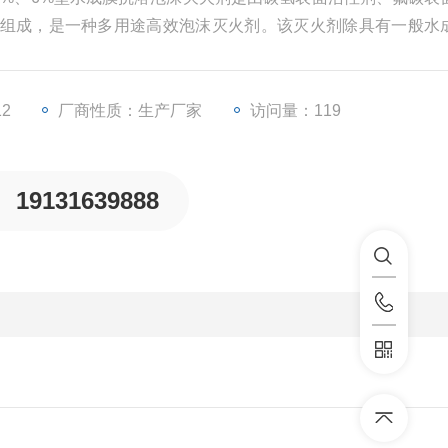
组成，是一种多用途高效泡沫灭火剂。该灭火剂除具有一般水
优良的扑救醇、酯、醚、酮、醛等极性溶剂火灾的能力，
12
厂商性质：生产厂家
访问量：119
19131639888