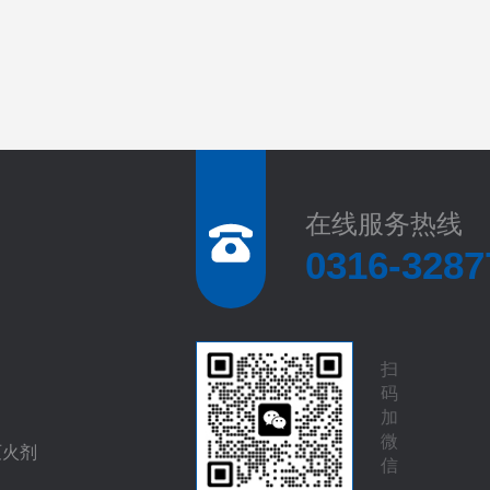
在线服务热线
0316-3287
扫
码
加
微
灭火剂
信