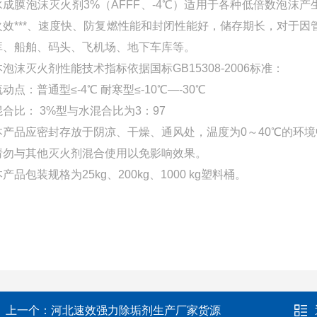
水成膜泡沫灭火剂3%（AFFF、-4℃）适用于各种低倍数泡沫
火效***、速度快、防复燃性能和封闭性能好，储存期长，对于
库、船舶、码头、飞机场、地下车库等。
本泡沫灭火剂性能技术指标依据国标GB15308-2006标准：
流动点：普通型≤-4℃ 耐寒型≤-10℃—-30℃
混合比： 3%型与水混合比为3：97
本产品应密封存放于阴凉、干燥、通风处，温度为0～40℃的环境中
请勿与其他灭火剂混合使用以免影响效果。
产品包装规格为25kg、200kg、1000 kg塑料桶。
上一个：
河北速效强力除垢剂生产厂家货源