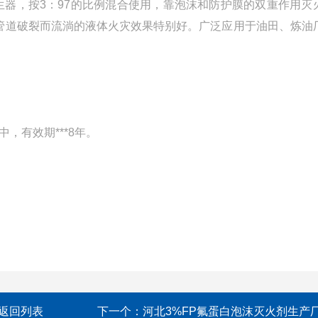
产生器，按3：97的比例混合使用，靠泡沫和防护膜的双重作用灭
因管道破裂而流淌的液体火灾效果特别好。广泛应用于油田、炼油
，有效期***8年。
返回列表
下一个：
河北3%FP氟蛋白泡沫灭火剂生产