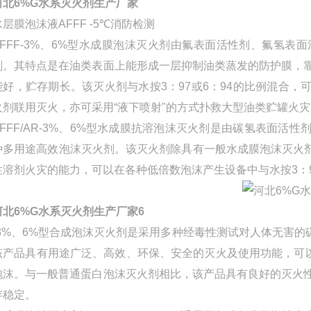
河北6%G水系灭火剂生产厂家
水层膜泡沫液AFFF -5℃消防检测
AFFF-3%、6%型水成膜泡沫灭火剂由氟表面活性剂、氟氢
剂。其特点是在油类表面上能形成一层抑制油类蒸发的防护膜，靠
能好，贮存期长。该灭火剂与水按3：97或6：94的比例混合
火剂联用灭火，亦可采用“液下喷射"的方式扑救大型油类贮罐火灾
AFFF/AR-3%、6%型水成膜抗溶泡沫灭火剂是由碳氢表面
种多用途高效泡沫灭火剂。该灭火剂除具有一般水成膜泡沫灭火
性溶剂火灾的能力，可以在各种低倍数泡沫产生设备中与水按3：9
河北6%G水系灭火剂生产厂家
6
-3%、6%型合成泡沫灭火剂是采用多种经毒性测试对人体无害
该产品具有用途广泛、高效、环保、安全的灭火及使用功能，可以在
泡沫。与一般普通蛋白泡沫灭火剂相比，该产品具有良好的灭火性
存稳定。