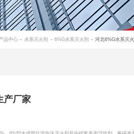
产品中心
-
水系灭火剂
-
6%G水系灭火剂
- 河北6%G水系灭
生产厂家
R-3%、6%型水成膜抗溶泡沫灭火剂是由碳氢表面活性剂、氟碳表