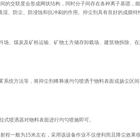
间的交联度会形成网状结构，同时分子间存在各种离子基团，能
吸湿、防尘、防浸蚀和抗冲刷的作用。抑尘剂具有良好的成膜特
料场、煤炭及矿粉运输、矿物土方储存卸载场、建筑物拆除、在
雾系统方法等，将抑尘剂稀释液均匀喷洒于物料表面或扬尘区间
推拉式喷洒器对物料表面进行均匀喷施即可。
器。射程一般为15米左右，采用该设备作业不仅便利而且降尘效果