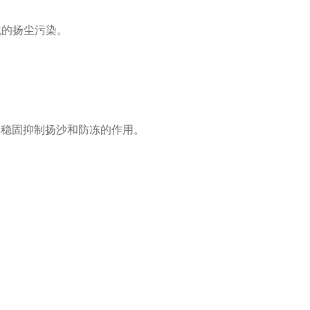
境的扬尘污染。
到稳固抑制扬沙和防冻的作用。