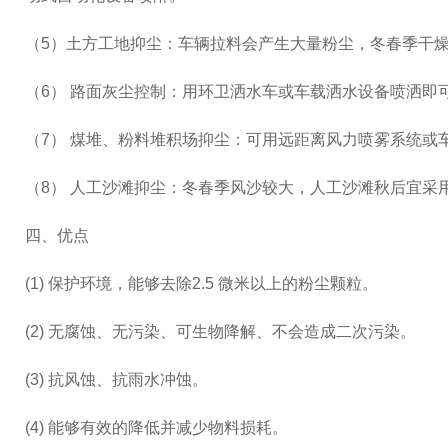
（5）土方工地抑尘：车辆拉料会产生大量粉尘，冬春季干
（6） 路面灰尘控制：用环卫洒水车或车载洒水设备喷洒即
（7） 煤堆、粉料堆积场抑尘：可用远距离风力喷雾系统或
（8） 人工沙滩抑尘：冬春季风沙较大，人工沙滩秋后宜采
四、优点
(1) 保护环境，能够去除2.5 微米以上的粉尘颗粒。
(2) 无腐蚀、无污染、可生物降解、不会造成二次污染。
(3) 抗风蚀、抗雨水冲蚀。
(4) 能够有效的降低并减少物料损耗。