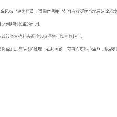
燥多风扬尘更为严重，适量喷洒抑尘剂可有效缓解当地及沿途环
可起到抑制扬尘的作用。
车载设备对物料表面连续喷洒便可以控制扬尘。
用抑尘剂进行“封沙"处理；在封冻前，可再次喷淋抑尘剂，以起