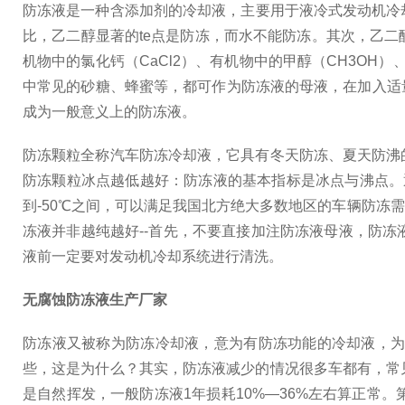
防冻液是一种含添加剂的冷却液，主要用于液冷式发动机冷
比，乙二醇显著的te点是防冻，而水不能防冻。其次，乙
机物中的氯化钙（CaCl2）、有机物中的甲醇（CH3OH）
中常见的砂糖、蜂蜜等，都可作为防冻液的母液，在加入适量
成为一般意义上的防冻液。
防冻颗粒全称汽车防冻冷却液，它具有冬天防冻、夏天防沸
防冻颗粒冰点越低越好：防冻液的基本指标是冰点与沸点。
到-50℃之间，可以满足我国北方绝大多数地区的车辆防
冻液并非越纯越好--首先，不要直接加注防冻液母液，防
液前一定要对发动机冷却系统进行清洗。
无腐蚀防冻液生产厂家
防冻液又被称为防冻冷却液，意为有防冻功能的冷却液，
些，这是为什么？其实，防冻液减少的情况很多车都有，常
是自然挥发，一般防冻液1年损耗10%—36%左右算正