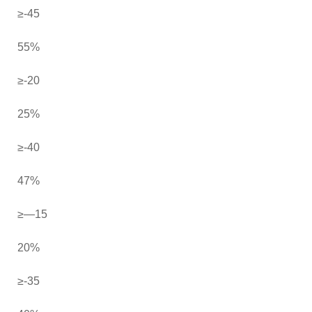
≥-45
55%
≥-20
25%
≥-40
47%
≥—15
20%
≥-35