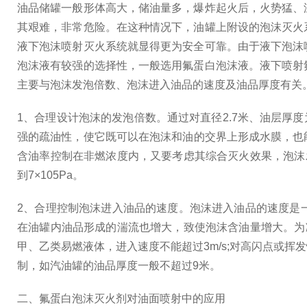
油品储罐一般形体高大，储油量多，爆炸起火后，火势猛、
其艰难，非常危险。在这种情况下，油罐上附设的泡沫灭火
液下泡沫喷射灭火系统就显得更为安全可靠。由于液下泡沫
泡沫液有较强的选择性，一般选用氟蛋白泡沫液。液下喷射
主要与泡沫发泡倍数、泡沫进入油品的速度及油品厚度有关
1、合理设计泡沫的发泡倍数。通过对直径2.7米、油层厚
强的疏油性，使它既可以在泡沫和油的交界上形成水膜，也
含油率控制在非燃浓度内，又要考虑其综合灭火效果，泡沫
到7×105Pa。
2、合理控制泡沫进入油品的速度。泡沫进入油品的速度是
在油罐内油品形成的湍流也增大，致使泡沫含油量增大。为
甲、乙类易燃液体，进入速度不能超过3m/s;对高闪点或
制，如汽油罐的油品厚度一般不超过9米。
二、氟蛋白泡沫灭火剂对油面喷射中的应用