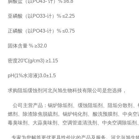
膦酸盐（以PO43- 计）% ≥6.8
亚磷酸（以PO33-计）% ≤2.25
正磷酸（以PO43-计）% ≤0.75
固体含量 % ≥32.0
密度20℃(g/cm3) ≥1.15
pH(1%水溶液)3.0±1.5
求购阻垢缓蚀剂河北兴旭生物科技有限公司是您选择，
公司主营产品：锅炉除垢剂、缓蚀阻垢剂、阻垢分散剂、
燃剂、除渣除焦脱硫剂。锅炉钝化剂、酸洗预膜剂、中央空
毒臭味剂、大蒜臭味剂、空调管道清洗剂、中央空调除垢剂
专家为您解答更优更具性价比的产品及服务。河北兴旭生物