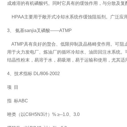
成难溶的有机磷酸钙。同时它具有的缓蚀作用，与分散及复配
HPAA主要用于敞开式冷却水系统作缓蚀阻垢剂。广泛应
3、 氨基sanjia叉磷酸——ATMP
ATMP具有良好的螯合、低限抑制及晶格畸变作用。可阻止
用于火力发电厂、炼油厂的循环冷却水、油田回注水系统。可
结晶性粉末，易溶于水，易吸潮，易于运输和使用，尤其适
4、技术指标 DL/806-2002
项 目
指 标ABC
唑类（以C6H5N3计）% ≥--1.0、3.0