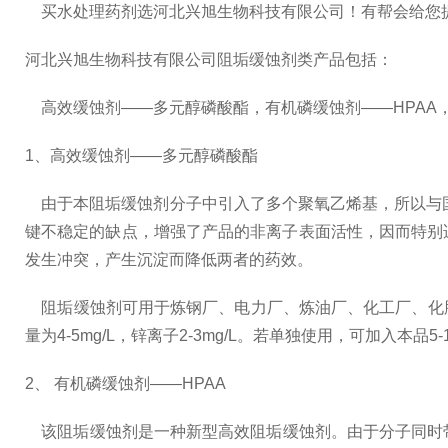
买水处理药剂选河北兴旭生物科技有限公司！有帮会给您
河北兴旭生物科技有限公司阻垢缓蚀剂类产品包括：
高效缓蚀剂——多元醇磷酸酯，有机磷缓蚀剂——HPAA，氨基
1、高效缓蚀剂——多元醇磷酸酯
由于本阻垢缓蚀剂分子中引入了多个聚氧乙烯基，所以与国
键不稳定的缺点，增强了产品的非离子表面活性，因而特别
发生冲突，产生沉淀而降低两者的药效。
阻垢缓蚀剂可用于炼钢厂、电力厂、炼油厂、化工厂、化
量为4-5mg/L，锌离子2-3mg/L。若单独使用，可加入本品
2、 有机磷缓蚀剂——HPAA
该阻垢缓蚀剂是一种新型高效阻垢缓蚀剂。由于分子同时带