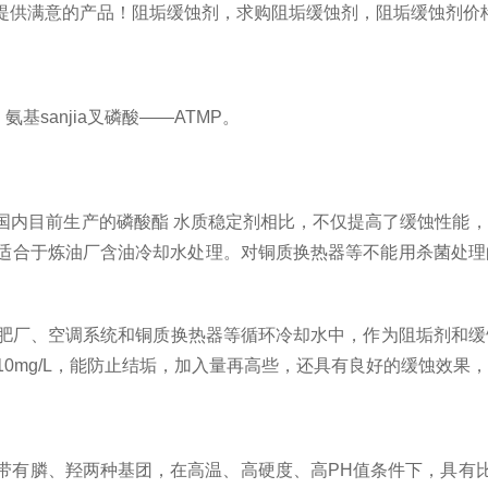
提供满意的产品！阻垢缓蚀剂，求购阻垢缓蚀剂，阻垢缓蚀剂价
sanjia叉磷酸——ATMP。
内目前生产的磷酸酯 水质稳定剂相比，不仅提高了缓蚀性能，
适合于炼油厂含油冷却水处理。对铜质换热器等不能用杀菌处理
肥厂、空调系统和铜质换热器等循环冷却水中，作为阻垢剂和缓
5-10mg/L，能防止结垢，加入量再高些，还具有良好的缓蚀效果，一
有膦、羟两种基团，在高温、高硬度、高PH值条件下，具有比邮