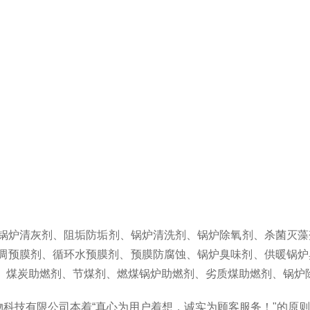
锅炉清灰剂、阻垢防垢剂、锅炉清洗剂、锅炉除氧剂、杀菌灭藻
调预膜剂、循环水预膜剂、预膜防腐蚀、锅炉臭味剂、供暖锅炉
、煤炭助燃剂、节煤剂、燃煤锅炉助燃剂、劣质煤助燃剂、锅炉
科技有限公司本着“真心为用户着想，诚实为顾客服务！"的原