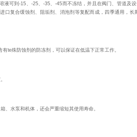
可到-15、-25、-35、-45而不冻结，并且在阀门、管道
、进口复合缓蚀剂、阻垢剂、消泡剂等复配而成，四季通用，长
有te殊防蚀剂的防冻剂，可以保证在低温下正常工作。
。
度。
水箱、水泵和机体，还会严重缩短其使用寿命。
。