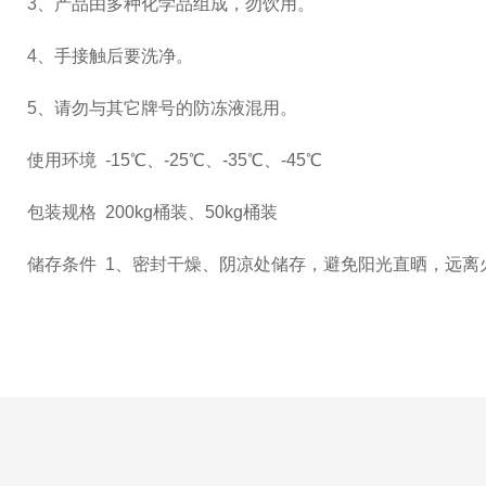
3、产品由多种化学品组成，勿饮用。
4、手接触后要洗净。
5、请勿与其它牌号的防冻液混用。
使用环境 -15℃、-25℃、-35℃、-45℃
包装规格 200kg桶装、50kg桶装
储存条件 1、密封干燥、阴凉处储存，避免阳光直晒，远离火