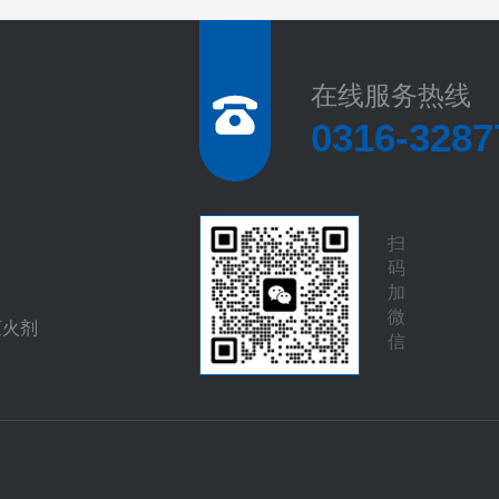
在线服务热线
0316-3287
扫
码
加
微
灭火剂
信